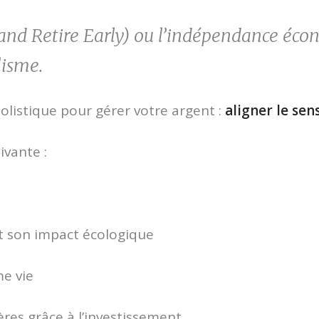
nd Retire Early) ou l’indépendance écon
lisme.
olistique pour gérer votre argent :
aligner le sen
ivante :
 son impact écologique
me vie
ères grâce à l’investissement